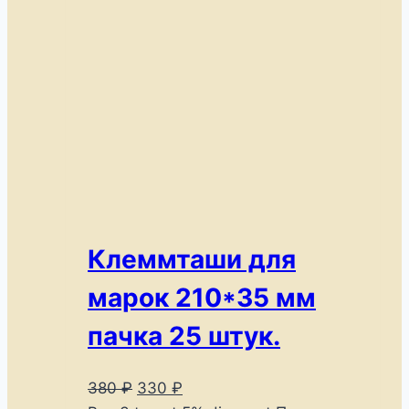
Клеммташи для
марок 210*35 мм
пачка 25 штук.
Первоначальная
Текущая
380
₽
330
₽