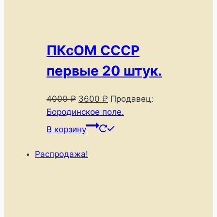
ПКсОМ СССР
первые 20 штук.
Первоначальная
Текущая
4000
₽
3600
₽
Продавец:
цена
цена:
Бородинское поле.
составляла
3600 ₽.
В корзину
4000 ₽.
Распродажа!