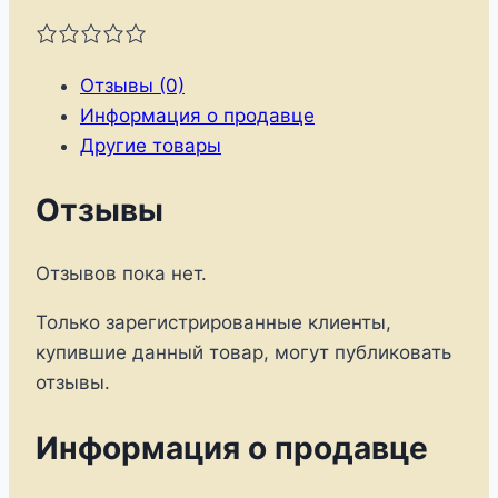
1
10-
летие
Отзывы (0)
первого
Информация о продавце
в
Другие товары
мире
полета
Отзывы
человека
в
Отзывов пока нет.
космос.
Только зарегистрированные клиенты,
купившие данный товар, могут публиковать
отзывы.
Информация о продавце