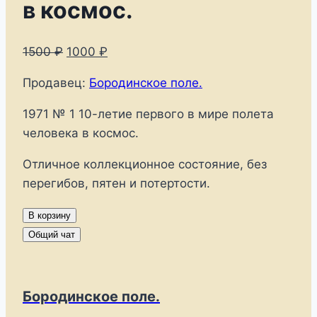
в космос.
Первоначальная
Текущая
1500
₽
1000
₽
цена
цена:
Продавец:
Бородинское поле.
составляла
1000 ₽.
1500 ₽.
1971 № 1 10-летие первого в мире полета
человека в космос.
Отличное коллекционное состояние, без
перегибов, пятен и потертости.
Количество
В корзину
товара
Общий чат
ПКсОМ
СССР
1971
Бородинское поле.
№