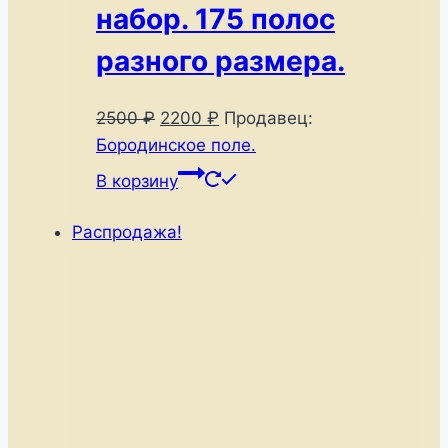
набор. 175 полос
разного размера.
Первоначальная
Текущая
2500
₽
2200
₽
Продавец:
цена
цена:
Бородинское поле.
составляла
2200 ₽.
В корзину
2500 ₽.
Распродажа!