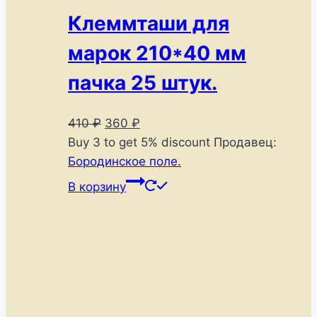
Клеммташи для
марок 210*40 мм
пачка 25 штук.
Первоначальная
Текущая
410
₽
360
₽
цена
цена:
Buy 3 to get 5% discount
Продавец:
составляла
360 ₽.
Бородинское поле.
410 ₽.
В корзину