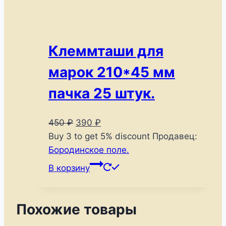
Клеммташи для
марок 210*45 мм
пачка 25 штук.
Первоначальная
Текущая
450
₽
390
₽
цена
цена:
Buy 3 to get 5% discount
Продавец:
составляла
390 ₽.
Бородинское поле.
450 ₽.
В корзину
Похожие товары