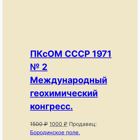
ПКсОМ СССР 1971
№ 2
Международный
геохимический
конгресс.
Первоначальная
Текущая
1500
₽
1000
₽
Продавец:
цена
цена:
Бородинское поле.