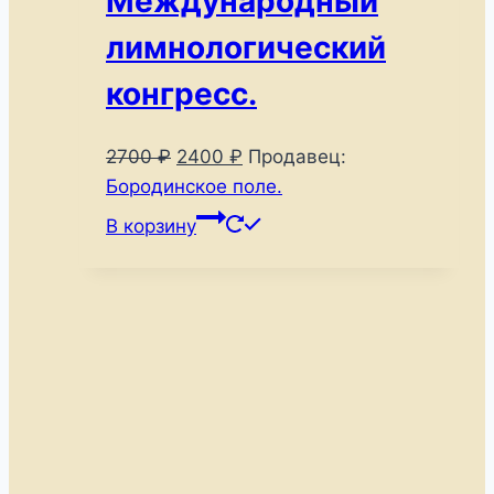
Международный
лимнологический
конгресс.
Первоначальная
Текущая
2700
₽
2400
₽
Продавец:
цена
цена:
Бородинское поле.
составляла
2400 ₽.
В корзину
2700 ₽.