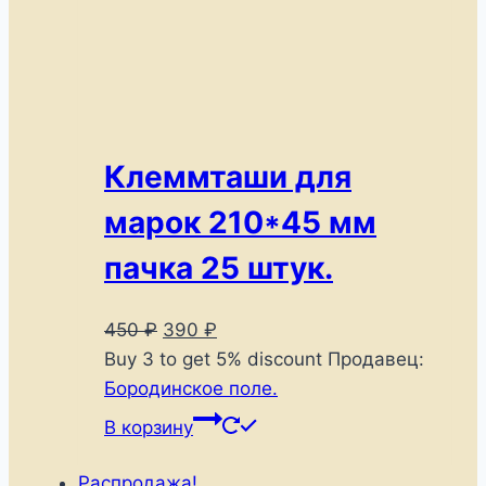
Клеммташи для
марок 210*45 мм
пачка 25 штук.
Первоначальная
Текущая
450
₽
390
₽
цена
цена:
Buy 3 to get 5% discount
Продавец:
составляла
390 ₽.
Бородинское поле.
450 ₽.
В корзину
Распродажа!