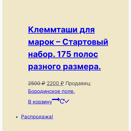
Клеммташи для
марок – Стартовый
набор. 175 полос
разного размера.
Первоначальная
Текущая
2500
₽
2200
₽
Продавец:
цена
цена:
Бородинское поле.
составляла
2200 ₽.
В корзину
2500 ₽.
Распродажа!