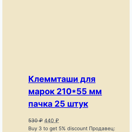
Клеммташи для
марок 210*55 мм
пачка 25 штук
Первоначальная
Текущая
530
₽
440
₽
цена
цена:
Buy 3 to get 5% discount
Продавец: