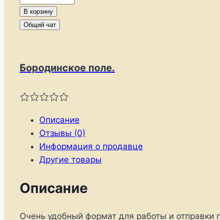
товара
В корзину
клеммташи
Общий чат
для
блоков
210*145
Бородинское поле.
мм
Описание
Отзывы (0)
Информация о продавце
Другие товары
Описание
Очень удобный формат для работы и отправки п