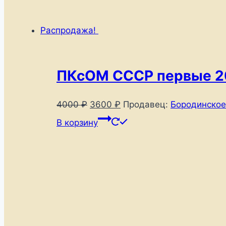
Распродажа!
ПКсОМ СССР первые 2
Первоначальная
Текущая
4000
₽
3600
₽
Продавец:
Бородинское
цена
цена:
В корзину
составляла
3600 ₽.
4000 ₽.