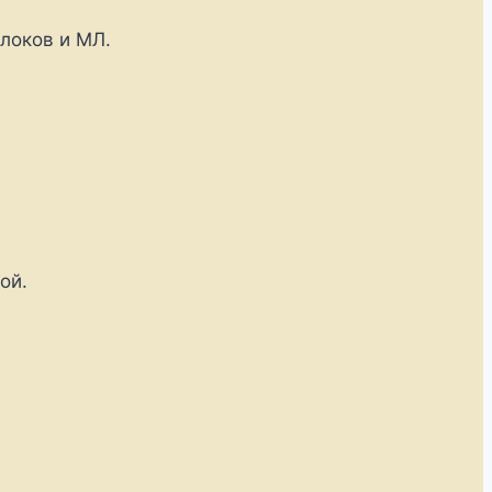
локов и МЛ.
ой.