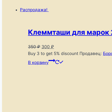
Распродажа!
Клеммташи для марок 2
Первоначальная
Текущая
350
₽
300
₽
цена
цена:
Buy 3 to get 5% discount
Продавец:
Бор
составляла
300 ₽.
В корзину
350 ₽.