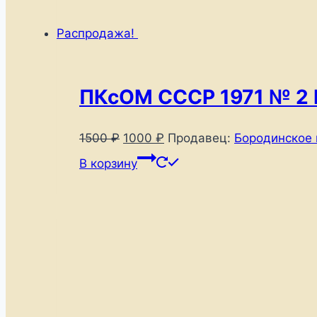
Распродажа!
ПКсОМ СССР 1971 № 2 
Первоначальная
Текущая
1500
₽
1000
₽
Продавец:
Бородинское 
цена
цена:
В корзину
составляла
1000 ₽.
1500 ₽.