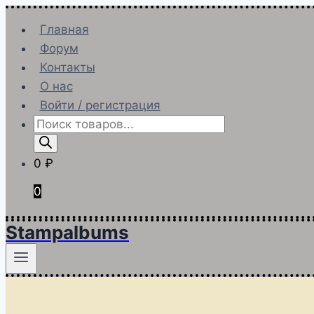
Перейти
Главная
к
Форум
содержимому
Контакты
О нас
Войти / регистрация
Поиск
товаров
0
₽
0
Stampalbums