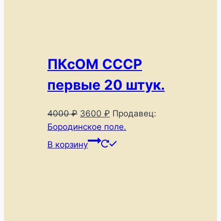
ПКсОМ СССР
первые 20 штук.
Первоначальная
Текущая
4000
₽
3600
₽
Продавец:
цена
цена:
Бородинское поле.
составляла
3600 ₽.
В корзину
4000 ₽.