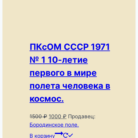
ПКсОМ СССР 1971
№ 1 10-летие
первого в мире
полета человека в
космос.
Первоначальная
Текущая
1500
₽
1000
₽
Продавец:
цена
цена:
Бородинское поле.
составляла
1000 ₽.
В корзину