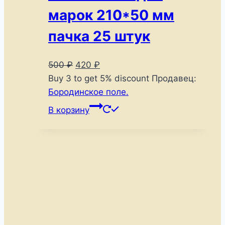
марок 210*50 мм
пачка 25 штук
Первоначальная
Текущая
500
₽
420
₽
цена
цена:
Buy 3 to get 5% discount
Продавец:
составляла
420 ₽.
Бородинское поле.
500 ₽.
В корзину