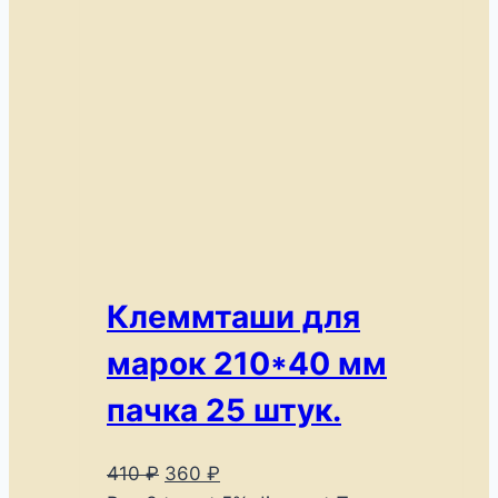
Клеммташи для
марок 210*40 мм
пачка 25 штук.
Первоначальная
Текущая
410
₽
360
₽