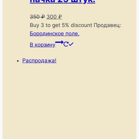
Первоначальная
Текущая
350
₽
300
₽
цена
цена:
Buy 3 to get 5% discount
Продавец:
составляла
300 ₽.
Бородинское поле.
350 ₽.
В корзину
Распродажа!