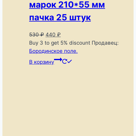
марок 210*55 мм
пачка 25 штук
Первоначальная
Текущая
530
₽
440
₽
цена
цена:
Buy 3 to get 5% discount
Продавец:
составляла
440 ₽.
Бородинское поле.
530 ₽.
В корзину