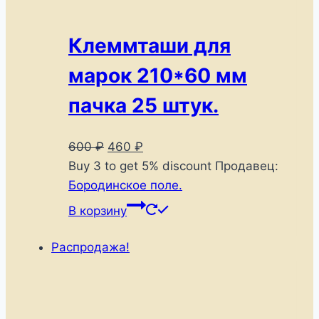
Клеммташи для
марок 210*60 мм
пачка 25 штук.
Первоначальная
Текущая
600
₽
460
₽
цена
цена:
Buy 3 to get 5% discount
Продавец:
составляла
460 ₽.
Бородинское поле.
600 ₽.
В корзину
Распродажа!