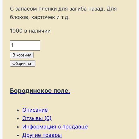
С запасом пленки для загиба назад. Для
блоков, карточек и т.д.
1000 в наличии
Количество
товара
В корзину
клеммташи
Общий чат
для
блоков
210*130
Бородинское поле.
мм
Описание
Отзывы (0)
Информация о продавце
Другие товары