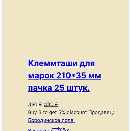
Клеммташи для
марок 210*35 мм
пачка 25 штук.
Первоначальная
Текущая
380
₽
330
₽
цена
цена:
Buy 3 to get 5% discount
Продавец:
составляла
330 ₽.
Бородинское поле.
380 ₽.
В корзину